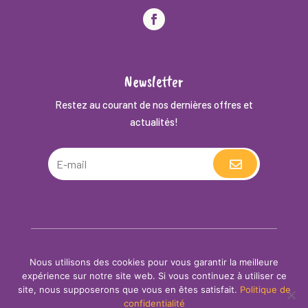
Newsletter
Restez au courant de nos dernières offres et
actualités!
.
©
2024
Sousa-Shop
, Tous droits réservés
Nous utilisons des cookies pour vous garantir la meilleure
Politique de confidentialité
•
Conditions
expérience sur notre site web. Si vous continuez à utiliser ce
générale des contrats (CGC)
site, nous supposerons que vous en êtes satisfait.
Politique de
confidentialité
Site créé avec
♥
par
Quetzal Graphic Design